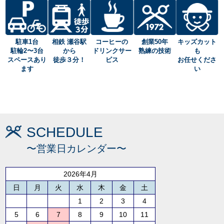
駐車1台
相鉄 瀬谷駅
コーヒーの
創業50年
キッズカット
駐輪2〜3台
から
ドリンクサー
熟練の技術
も
スペースあり
徒歩３分！
ビス
お任せくださ
ます
い
SCHEDULE
〜営業日カレンダー〜
2026年4月
日
月
火
水
木
金
土
1
2
3
4
5
6
7
8
9
10
11