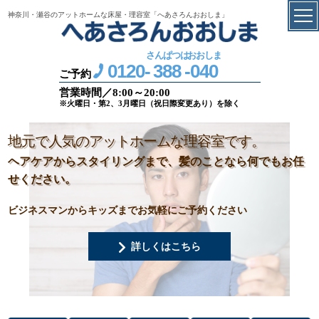
神奈川・瀬谷のアットホームな床屋・理容室「へあさろんおおしま」
さんぱつは
おおしま
0120-
388
-
040
ご予約
営業時間／8:00～20:00
※火曜日・第2、3月曜日（祝日際変更あり）を除く
地元で人気のアットホームな理容室です。
ヘアケアからスタイリングまで、髪のことなら何でもお任
せください。
ビジネスマンからキッズまでお気軽にご予約ください
詳しくはこちら