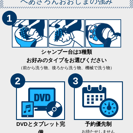
へあさろんおおしまの強み
1
シャンプー台は3種類
お好みのタイプをお選びください
（前から洗う物、後ろから洗う物、機械で洗う物）
2
3
DVDとタブレット完
予約優先制
お待たせしません
備