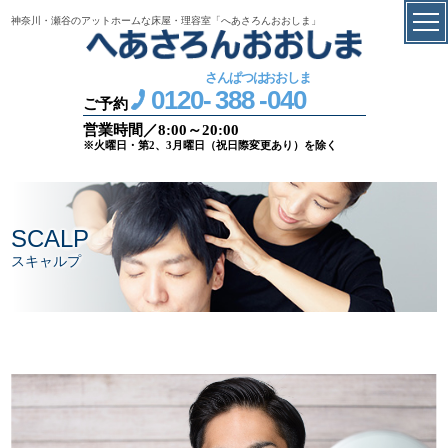
神奈川・瀬谷のアットホームな床屋・理容室「へあさろんおおしま」
さんぱつは
おおしま
0120-
388
-
040
ご予約
営業時間／8:00～20:00
※火曜日・第2、3月曜日（祝日際変更あり）を除く
SCALP
スキャルプ